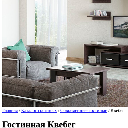
Главная
/
Каталог гостиных
/
Современные гостиные
/ Квебег
Гостинная Квебег