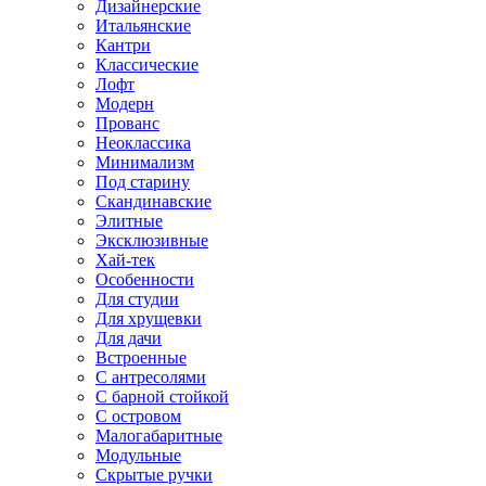
Дизайнерские
Итальянские
Кантри
Классические
Лофт
Модерн
Прованс
Неоклассика
Минимализм
Под старину
Скандинавские
Элитные
Эксклюзивные
Хай-тек
Особенности
Для студии
Для хрущевки
Для дачи
Встроенные
С антресолями
С барной стойкой
С островом
Малогабаритные
Модульные
Скрытые ручки