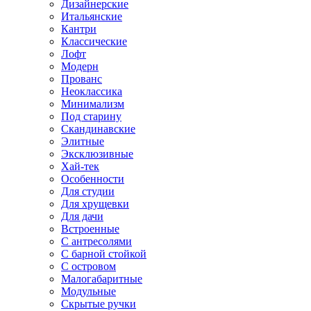
Дизайнерские
Итальянские
Кантри
Классические
Лофт
Модерн
Прованс
Неоклассика
Минимализм
Под старину
Скандинавские
Элитные
Эксклюзивные
Хай-тек
Особенности
Для студии
Для хрущевки
Для дачи
Встроенные
С антресолями
С барной стойкой
С островом
Малогабаритные
Модульные
Скрытые ручки