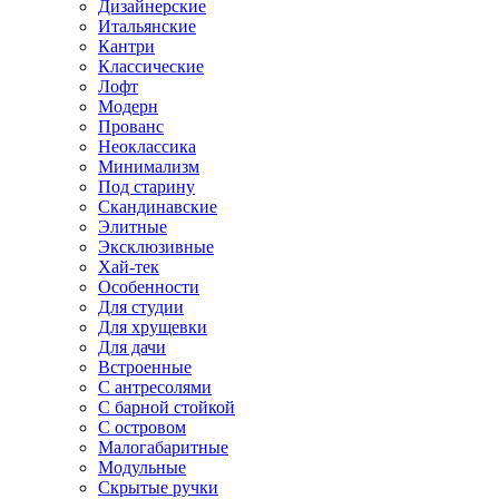
Дизайнерские
Итальянские
Кантри
Классические
Лофт
Модерн
Прованс
Неоклассика
Минимализм
Под старину
Скандинавские
Элитные
Эксклюзивные
Хай-тек
Особенности
Для студии
Для хрущевки
Для дачи
Встроенные
С антресолями
С барной стойкой
С островом
Малогабаритные
Модульные
Скрытые ручки