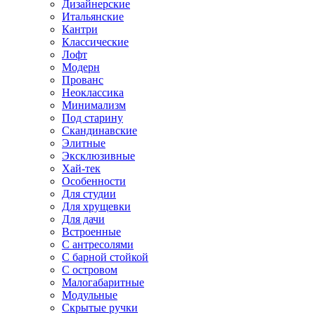
Дизайнерские
Итальянские
Кантри
Классические
Лофт
Модерн
Прованс
Неоклассика
Минимализм
Под старину
Скандинавские
Элитные
Эксклюзивные
Хай-тек
Особенности
Для студии
Для хрущевки
Для дачи
Встроенные
С антресолями
С барной стойкой
С островом
Малогабаритные
Модульные
Скрытые ручки