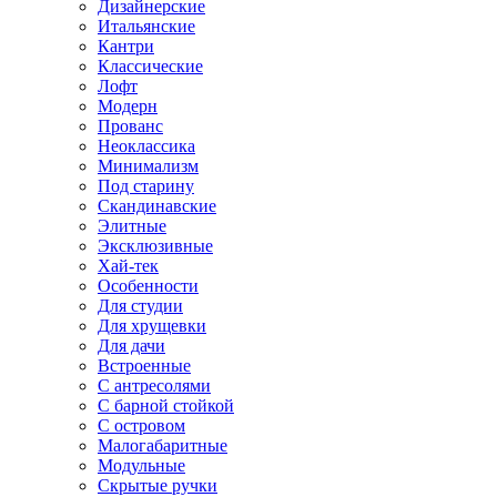
Дизайнерские
Итальянские
Кантри
Классические
Лофт
Модерн
Прованс
Неоклассика
Минимализм
Под старину
Скандинавские
Элитные
Эксклюзивные
Хай-тек
Особенности
Для студии
Для хрущевки
Для дачи
Встроенные
С антресолями
С барной стойкой
С островом
Малогабаритные
Модульные
Скрытые ручки