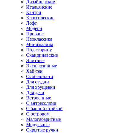
Дизайнерские
Итальянские
Кантри
Классические
Лофт
Модерн
Прованс
Неоклассика
Минимализм
Под старину
Скандинавские
Элитные
Эксклюзивные
Хай-тек
Особенности
Для студии
Для хрущевки
Для дачи
Встроенные
С антресолями
С барной стойкой
С островом
Малогабаритные
Модульные
Скрытые ручки