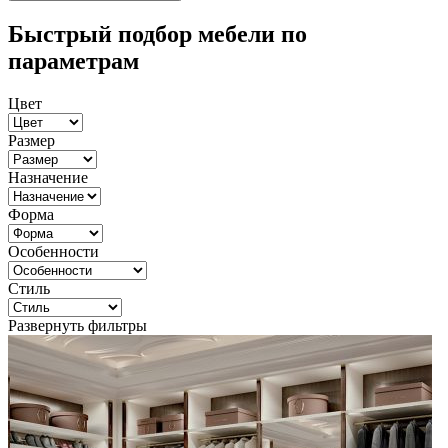
Быстрый подбор мебели по
параметрам
Цвет
Размер
Назначение
Форма
Особенности
Стиль
Развернуть фильтры