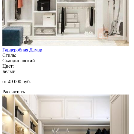
Гардеробная Дамар
Стиль:
Скандинавский
Цвет:
Белый
от 49 000 руб.
Рассчитать