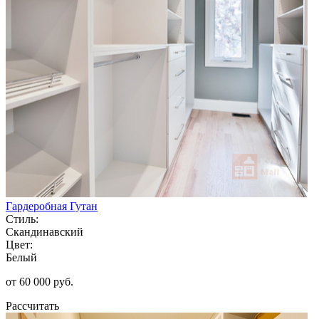
Гардеробная Гутан
Стиль:
Скандинавский
Цвет:
Белый
от 60 000 руб.
Рассчитать