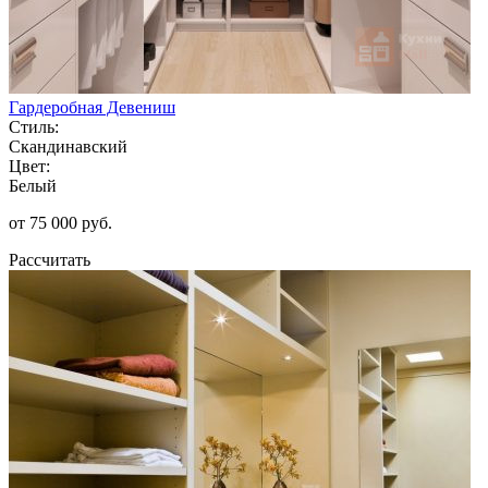
Гардеробная Девениш
Стиль:
Скандинавский
Цвет:
Белый
от 75 000 руб.
Рассчитать