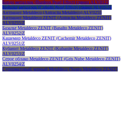
Бордо металлик (Burdeos Pearl Effect) глянец ALV0123
Кобальт металлик (Cobalto Pearl Effect) глянец ALV0124
Антрацит Metaldeco (Antracita Metaldeco) ALV0255
Антрацит Metaldeco ZENIT (Antracita Metaldeco ZENIT)
ALV0255/Z
Базальт Metaldeco ZENIT (Basalto Metaldeco ZENIT)
ALV0252/Z
Кашемир Metaldeco ZENIT (Cachemir Metaldeco ZENIT)
ALV0251/Z
Кубанит Metaldeco ZENIT (Kubanite Metaldeco ZENIT)
ALV0253/Z
Серое облако Metaldeco ZENIT (Gris Nube Metaldeco ZENIT)
ALV0254/Z
Суперматовый черный Metaldeco (Negro Metaldeco ZENIT)