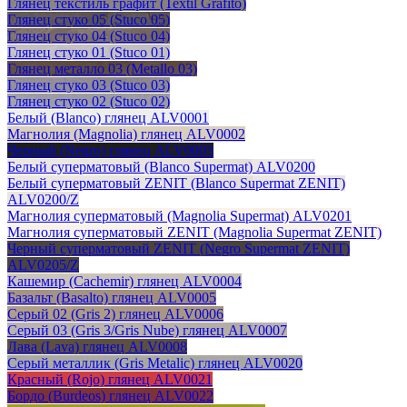
Глянец текстиль графит (Textil Grafito)
Глянец стуко 05 (Stuco 05)
Глянец стуко 04 (Stuco 04)
Глянец стуко 01 (Stuco 01)
Глянец металло 03 (Metallo 03)
Глянец стуко 03 (Stuco 03)
Глянец стуко 02 (Stuco 02)
Белый (Blanco) глянец ALV0001
Магнолия (Magnolia) глянец ALV0002
Черный (Negro) глянец ALV0003
Белый суперматовый (Blanco Supermat) ALV0200
Белый суперматовый ZENIT (Blanco Supermat ZENIT)
ALV0200/Z
Магнолия суперматовый (Magnolia Supermat) ALV0201
Магнолия суперматовый ZENIT (Magnolia Supermat ZENIT)
Черный суперматовый ZENIT (Negro Supermat ZENIT)
ALV0205/Z
Кашемир (Cachemir) глянец ALV0004
Базальт (Basalto) глянец ALV0005
Серый 02 (Gris 2) глянец ALV0006
Серый 03 (Gris 3/Gris Nube) глянец ALV0007
Лава (Lava) глянец ALV0008
Серый металлик (Gris Metalic) глянец ALV0020
Красный (Rojo) глянец ALV0021
Бордо (Burdeos) глянец ALV0022