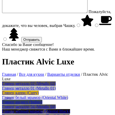
Пожалуйста,
докажите, что вы человек, выбрав
Чашку
.
Спасибо за Ваше сообщение!
Наш менеджер свяжется с Вами в ближайшее время.
Пластик Alvic Luxe
Главная
/
Все для кухни
/
Варианты отделки
/
Пластик Alvic
Luxe
Глянец металло 02 (Metallo 02)
Глянец металло 01 (Metallo 01)
Глянец карри (Curry)
Глянец белый мрамор (Oriental White)
Глянец индиго (Indigo)
Глянец металло 04 (Metallo 04)
Глянец черный мрамор (Oriental Black)