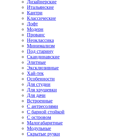
Дизайнерские
Итальянские
Кантри
Классические
Лофт
Модерн
Прованс
Неоклассика
Минимализм
Под старину
Скандинавские
Элитные
Эксклюзивные
Хай-тек
Особенности
Для студии
Для хрущевки
Для дачи
Встроенные
С антресолями
С барной стойкой
С островом
Малогабаритные
Модульные
Скрытые ручки