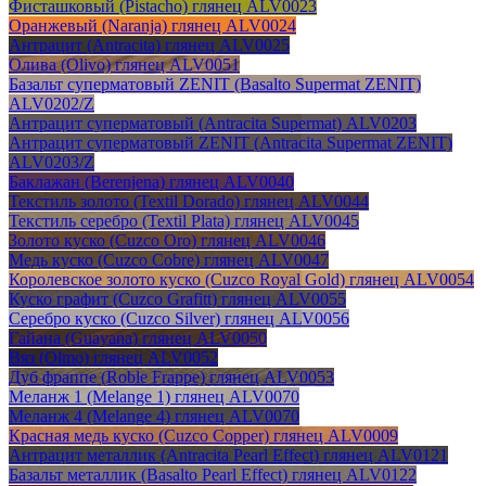
Фисташковый (Pistacho) глянец ALV0023
Оранжевый (Naranja) глянец ALV0024
Антрацит (Antracita) глянец ALV0025
Олива (Olivo) глянец ALV0051
Базальт суперматовый ZENIT (Basalto Supermat ZENIT)
ALV0202/Z
Антрацит суперматовый (Antracita Supermat) ALV0203
Антрацит суперматовый ZENIT (Antracita Supermat ZENIT)
ALV0203/Z
Баклажан (Berenjena) глянец ALV0040
Текстиль золото (Textil Dorado) глянец ALV0044
Текстиль серебро (Textil Plata) глянец ALV0045
Золото куско (Cuzco Oro) глянец ALV0046
Медь куско (Cuzco Cobre) глянец ALV0047
Королевское золото куско (Cuzco Royal Gold) глянец ALV0054
Куско графит (Cuzco Grafitt) глянец ALV0055
Серебро куско (Cuzco Silver) глянец ALV0056
Гайана (Guayana) глянец ALV0050
Вяз (Olmo) глянец ALV0052
Дуб фраппе (Roble Frappe) глянец ALV0053
Меланж 1 (Melange 1) глянец ALV0070
Меланж 4 (Melange 4) глянец ALV0070
Красная медь куско (Cuzco Copper) глянец ALV0009
Антрацит металлик (Antracita Pearl Effect) глянец ALV0121
Базальт металлик (Basalto Pearl Effect) глянец ALV0122