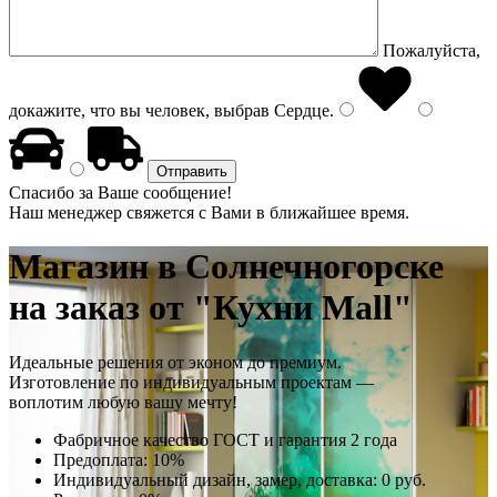
Пожалуйста,
докажите, что вы человек, выбрав
Сердце
.
Спасибо за Ваше сообщение!
Наш менеджер свяжется с Вами в ближайшее время.
Магазин
в Солнечногорске
на заказ от "Кухни Mall"
Идеальные решения от эконом до премиум.
Изготовление по индивидуальным проектам —
воплотим любую вашу мечту!
Фабричное качество
ГОСТ
и
гарантия 2 года
Предоплата:
10%
Индивидуальный дизайн, замер, доставка:
0 руб.