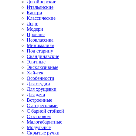
Дизайнерские
Итальянские
Кантри
Классические
Лофт
Модерн
Прованс
Неоклассика
Минимализм
Под старину
Скандинавские
Элитные
Эксклюзивные
Хай-тек
Особенности
Для студии
Для хрущевки
Для дачи
Встроенные
С антресолями
С барной стойкой
С островом
Малогабаритные
Модульные
Скрытые ручки