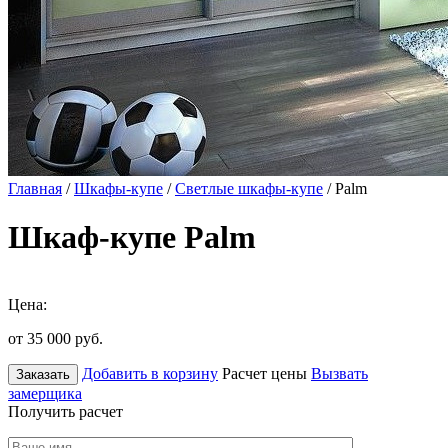
Главная
/
Шкафы-купе
/
Светлые шкафы-купе
/ Palm
Шкаф-купе Palm
Цена:
от 35 000
руб.
Добавить в корзину
Расчет цены
Вызвать
Заказать
замерщика
Получить расчет