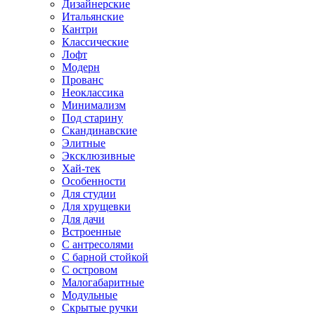
Дизайнерские
Итальянские
Кантри
Классические
Лофт
Модерн
Прованс
Неоклассика
Минимализм
Под старину
Скандинавские
Элитные
Эксклюзивные
Хай-тек
Особенности
Для студии
Для хрущевки
Для дачи
Встроенные
С антресолями
С барной стойкой
С островом
Малогабаритные
Модульные
Скрытые ручки