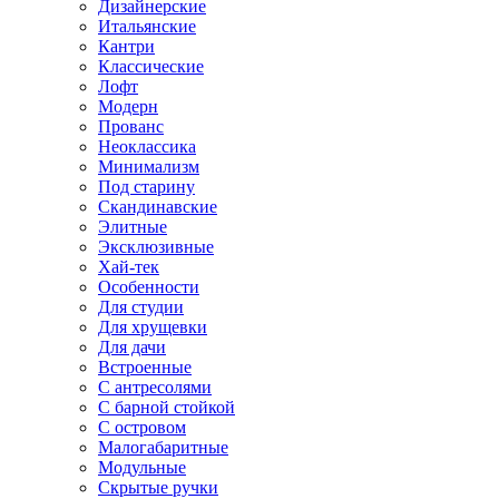
Дизайнерские
Итальянские
Кантри
Классические
Лофт
Модерн
Прованс
Неоклассика
Минимализм
Под старину
Скандинавские
Элитные
Эксклюзивные
Хай-тек
Особенности
Для студии
Для хрущевки
Для дачи
Встроенные
С антресолями
С барной стойкой
С островом
Малогабаритные
Модульные
Скрытые ручки