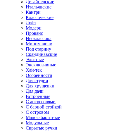
Дизайнерские
Итальянские
Кантри
Классические
Лофт
Модерн
Прованс
Неоклассика
Минимализм
Под старину
Скандинавские
Элитные
Эксклюзивные
Хай-тек
Особенности
Для студии
Для хрущевки
Для дачи
Встроенные
С антресолями
С барной стойкой
С островом
Малогабаритные
Модульные
Скрытые ручки