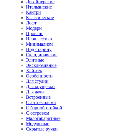
Дизайнерские
Итальянские
Кантри
Классические
Лофт
Модерн
Прованс
Неоклассика
Минимализм
Под старину
Скандинавские
Элитные
Эксклюзивные
Хай-тек
Особенности
Для студии
Для хрущевки
Для дачи
Встроенные
С антресолями
С барной стойкой
С островом
Малогабаритные
Модульные
Скрытые ручки