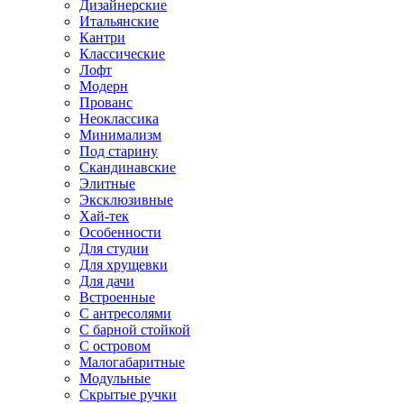
Дизайнерские
Итальянские
Кантри
Классические
Лофт
Модерн
Прованс
Неоклассика
Минимализм
Под старину
Скандинавские
Элитные
Эксклюзивные
Хай-тек
Особенности
Для студии
Для хрущевки
Для дачи
Встроенные
С антресолями
С барной стойкой
С островом
Малогабаритные
Модульные
Скрытые ручки