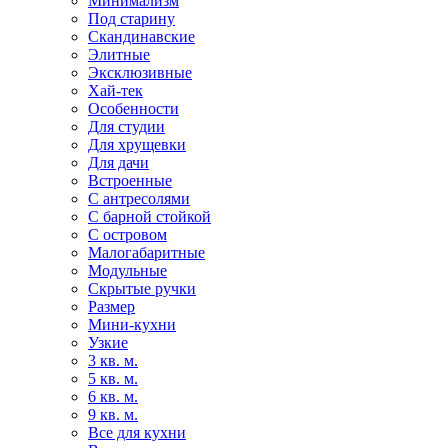
Минимализм
Под старину
Скандинавские
Элитные
Эксклюзивные
Хай-тек
Особенности
Для студии
Для хрущевки
Для дачи
Встроенные
С антресолями
С барной стойкой
С островом
Малогабаритные
Модульные
Скрытые ручки
Размер
Мини-кухни
Узкие
3 кв. м.
5 кв. м.
6 кв. м.
9 кв. м.
Все для кухни