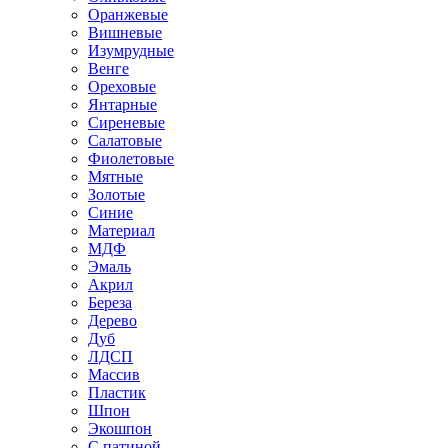
Оранжевые
Вишневые
Изумрудные
Венге
Ореховые
Янтарные
Сиреневые
Салатовые
Фиолетовые
Мятные
Золотые
Синие
Материал
МДФ
Эмаль
Акрил
Береза
Дерево
Дуб
ЛДСП
Массив
Пластик
Шпон
Экошпон
С патиной