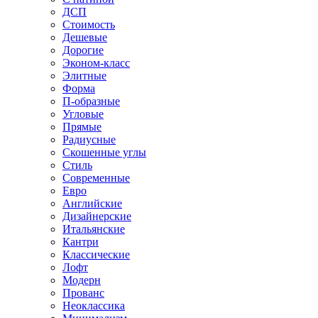
ДСП
Стоимость
Дешевые
Дорогие
Эконом-класс
Элитные
Форма
П-образные
Угловые
Прямые
Радиусные
Скошенные углы
Стиль
Современные
Евро
Английские
Дизайнерские
Итальянские
Кантри
Классические
Лофт
Модерн
Прованс
Неоклассика