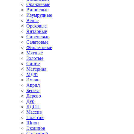
Оранжевые
Вишневые
Изумрудные
Венге
Ореховые
Янтарные
Сиреневые
Салатовые
Фиолетовые
Мятные
Золотые
Синие
Материал
МДФ
Эмаль
Акрил
Береза
Дерево
Дуб
ЛДСП
Массив
Пластик
Шпон
Экошпон
С патиной