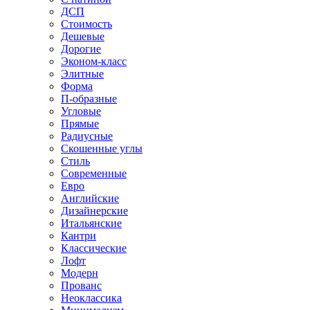
ДСП
Стоимость
Дешевые
Дорогие
Эконом-класс
Элитные
Форма
П-образные
Угловые
Прямые
Радиусные
Скошенные углы
Стиль
Современные
Евро
Английские
Дизайнерские
Итальянские
Кантри
Классические
Лофт
Модерн
Прованс
Неоклассика