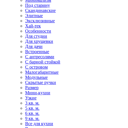
Минимализм
Под старину
Скандинавские
Элитные
Эксклюзивные
Хай-тек
Особенности
Для студии
Для хрущевки
Для дачи
Встроенные
С антресолями
С барной стойкой
С островом
Малогабаритные
Модульные
Скрытые ручки
Размер
Мини-кухни
Узкие
3 кв. м.
5 кв. м.
6 кв. м.
9 кв. м.
Все для кухни