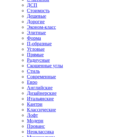
ДСП
Стоимость
Дешевые
Дорогие
Эконом-класс
Элитные
Форма
П-образные
Угловые
Прямые
Радиусные
Скошенные углы
Стиль
Современные
Евро
Английские
Дизайнерские
Итальянские
Кантри
Классические
Лофт
Модерн
Прованс
Неоклассика