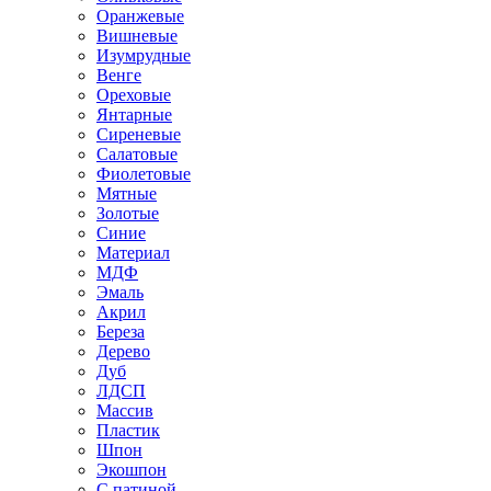
Оранжевые
Вишневые
Изумрудные
Венге
Ореховые
Янтарные
Сиреневые
Салатовые
Фиолетовые
Мятные
Золотые
Синие
Материал
МДФ
Эмаль
Акрил
Береза
Дерево
Дуб
ЛДСП
Массив
Пластик
Шпон
Экошпон
С патиной