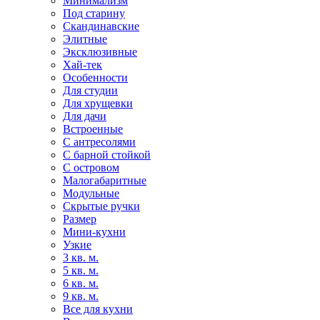
Минимализм
Под старину
Скандинавские
Элитные
Эксклюзивные
Хай-тек
Особенности
Для студии
Для хрущевки
Для дачи
Встроенные
С антресолями
С барной стойкой
С островом
Малогабаритные
Модульные
Скрытые ручки
Размер
Мини-кухни
Узкие
3 кв. м.
5 кв. м.
6 кв. м.
9 кв. м.
Все для кухни