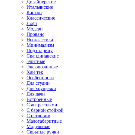
Дизайнерские
Итальянские
Кантри
Классические
Лофт
Модерн
Прованс
Неоклассика
Минимализм
Под старину
Скандинавские
Элитные
Эксклюзивные
Хай-тек
Особенности
Для студии
Для хрущевки
Для дачи
Встроенные
С антресолями
С барной стойкой
С островом
Малогабаритные
Модульные
Скрытые ручки