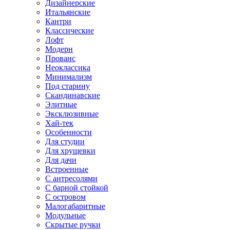
Дизайнерские
Итальянские
Кантри
Классические
Лофт
Модерн
Прованс
Неоклассика
Минимализм
Под старину
Скандинавские
Элитные
Эксклюзивные
Хай-тек
Особенности
Для студии
Для хрущевки
Для дачи
Встроенные
С антресолями
С барной стойкой
С островом
Малогабаритные
Модульные
Скрытые ручки