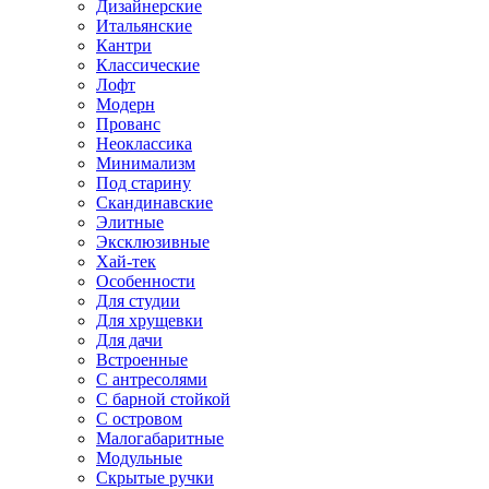
Дизайнерские
Итальянские
Кантри
Классические
Лофт
Модерн
Прованс
Неоклассика
Минимализм
Под старину
Скандинавские
Элитные
Эксклюзивные
Хай-тек
Особенности
Для студии
Для хрущевки
Для дачи
Встроенные
С антресолями
С барной стойкой
С островом
Малогабаритные
Модульные
Скрытые ручки