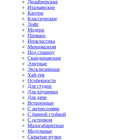
Дизайнерские
Итальянские
Кантри
Классические
Лофт
Модерн
Прованс
Неоклассика
Минимализм
Под старину
Скандинавские
Элитные
Эксклюзивные
Хай-тек
Особенности
Для студии
Для хрущевки
Для дачи
Встроенные
С антресолями
С барной стойкой
С островом
Малогабаритные
Модульные
Скрытые ручки