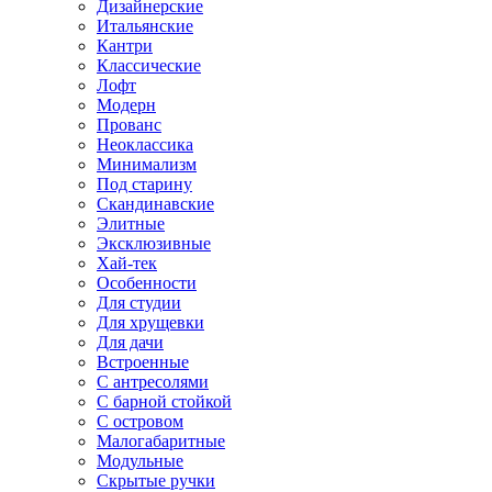
Дизайнерские
Итальянские
Кантри
Классические
Лофт
Модерн
Прованс
Неоклассика
Минимализм
Под старину
Скандинавские
Элитные
Эксклюзивные
Хай-тек
Особенности
Для студии
Для хрущевки
Для дачи
Встроенные
С антресолями
С барной стойкой
С островом
Малогабаритные
Модульные
Скрытые ручки