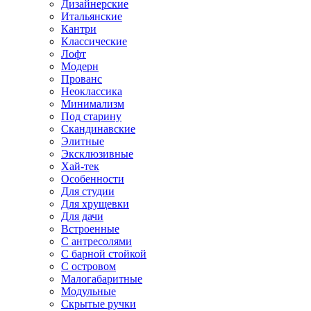
Дизайнерские
Итальянские
Кантри
Классические
Лофт
Модерн
Прованс
Неоклассика
Минимализм
Под старину
Скандинавские
Элитные
Эксклюзивные
Хай-тек
Особенности
Для студии
Для хрущевки
Для дачи
Встроенные
С антресолями
С барной стойкой
С островом
Малогабаритные
Модульные
Скрытые ручки