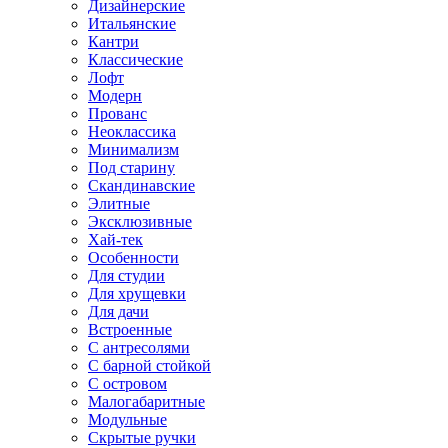
Дизайнерские
Итальянские
Кантри
Классические
Лофт
Модерн
Прованс
Неоклассика
Минимализм
Под старину
Скандинавские
Элитные
Эксклюзивные
Хай-тек
Особенности
Для студии
Для хрущевки
Для дачи
Встроенные
С антресолями
С барной стойкой
С островом
Малогабаритные
Модульные
Скрытые ручки