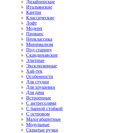
Дизайнерские
Итальянские
Кантри
Классические
Лофт
Модерн
Прованс
Неоклассика
Минимализм
Под старину
Скандинавские
Элитные
Эксклюзивные
Хай-тек
Особенности
Для студии
Для хрущевки
Для дачи
Встроенные
С антресолями
С барной стойкой
С островом
Малогабаритные
Модульные
Скрытые ручки