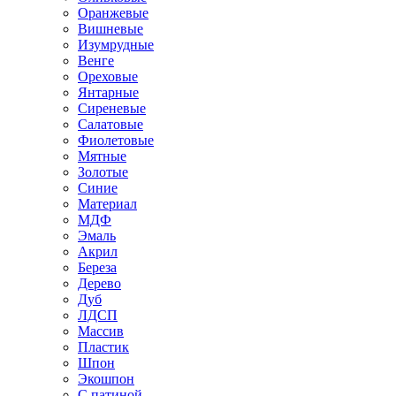
Оранжевые
Вишневые
Изумрудные
Венге
Ореховые
Янтарные
Сиреневые
Салатовые
Фиолетовые
Мятные
Золотые
Синие
Материал
МДФ
Эмаль
Акрил
Береза
Дерево
Дуб
ЛДСП
Массив
Пластик
Шпон
Экошпон
С патиной