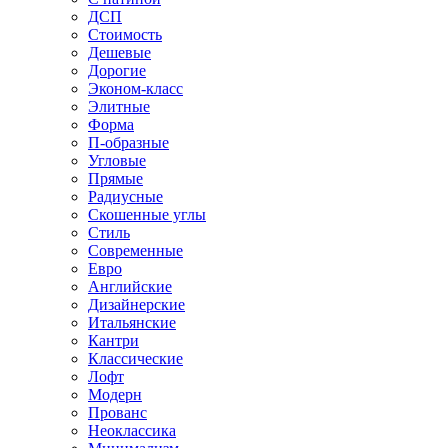
ДСП
Стоимость
Дешевые
Дорогие
Эконом-класс
Элитные
Форма
П-образные
Угловые
Прямые
Радиусные
Скошенные углы
Стиль
Современные
Евро
Английские
Дизайнерские
Итальянские
Кантри
Классические
Лофт
Модерн
Прованс
Неоклассика