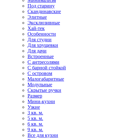
Минимализм
Под старину
Скандинавские
Элитные
Эксклюзивные
Хай-тек
Особенности
Для студии
Для хрущевки
Для дачи
Встроенные
С антресолями
С барной стойкой
С островом
Малогабаритные
Модульные
Скрытые ручки
Размер
Мини-кухни
Узкие
3 кв. м.
5 кв. м.
6 кв. м.
9 кв. м.
Все для кухни