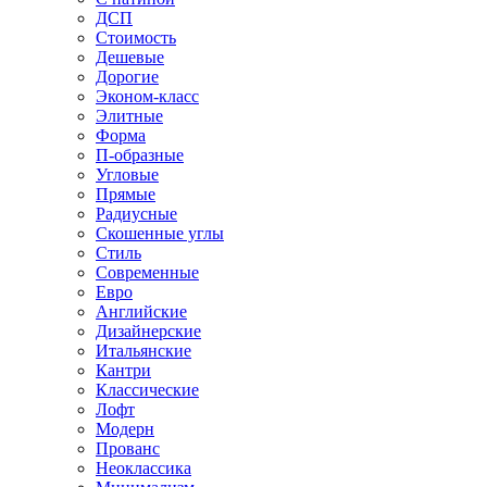
ДСП
Стоимость
Дешевые
Дорогие
Эконом-класс
Элитные
Форма
П-образные
Угловые
Прямые
Радиусные
Скошенные углы
Стиль
Современные
Евро
Английские
Дизайнерские
Итальянские
Кантри
Классические
Лофт
Модерн
Прованс
Неоклассика