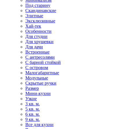
Минимализм
Под старину
Скандинавские
Элитные
Эксклюзивные
Хай-тек
Особенности
Для студии
Для хрущевки
Для дачи
Встроенные
С антресолями
С барной стойкой
С островом
Малогабаритные
Модульные
Скрытые ручки
Размер
Мини-кухни
Узкие
3 кв. м.
5 кв. м.
6 кв. м.
9 кв. м.
Все для кухни