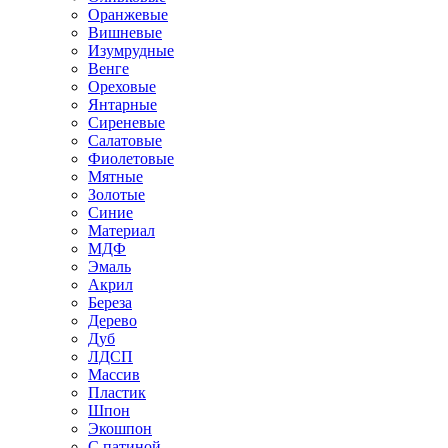
Оранжевые
Вишневые
Изумрудные
Венге
Ореховые
Янтарные
Сиреневые
Салатовые
Фиолетовые
Мятные
Золотые
Синие
Материал
МДФ
Эмаль
Акрил
Береза
Дерево
Дуб
ЛДСП
Массив
Пластик
Шпон
Экошпон
С патиной