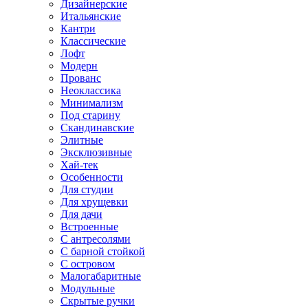
Дизайнерские
Итальянские
Кантри
Классические
Лофт
Модерн
Прованс
Неоклассика
Минимализм
Под старину
Скандинавские
Элитные
Эксклюзивные
Хай-тек
Особенности
Для студии
Для хрущевки
Для дачи
Встроенные
С антресолями
С барной стойкой
С островом
Малогабаритные
Модульные
Скрытые ручки