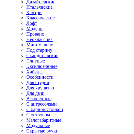
Дизайнерские
Итальянские
Кантри
Классические
Лофт
Модерн
Прованс
Неоклассика
Минимализм
Под старину
Скандинавские
Элитные
Эксклюзивные
Хай-тек
Особенности
Для студии
Для хрущевки
Для дачи
Встроенные
С антресолями
С барной стойкой
С островом
Малогабаритные
Модульные
Скрытые ручки