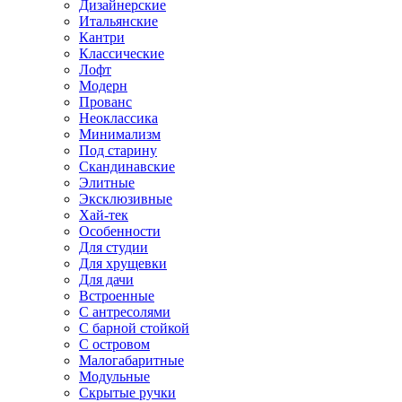
Дизайнерские
Итальянские
Кантри
Классические
Лофт
Модерн
Прованс
Неоклассика
Минимализм
Под старину
Скандинавские
Элитные
Эксклюзивные
Хай-тек
Особенности
Для студии
Для хрущевки
Для дачи
Встроенные
С антресолями
С барной стойкой
С островом
Малогабаритные
Модульные
Скрытые ручки