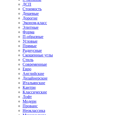
ДСП
Стоимость
Дешевые
Дорогие
Эконом-класс
Элитные
Форма
П-образные
Угловые
Прямые
Радиусные
Скошенные углы
Стиль
Современные
Евро
Английские
Дизайнерские
Итальянские
Кантри
Классические
Лофт
Модерн
Прованс
Неоклассика