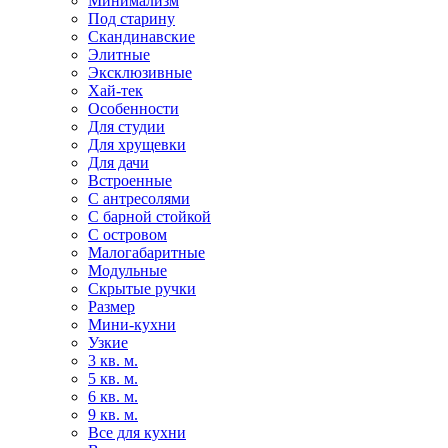
Минимализм
Под старину
Скандинавские
Элитные
Эксклюзивные
Хай-тек
Особенности
Для студии
Для хрущевки
Для дачи
Встроенные
С антресолями
С барной стойкой
С островом
Малогабаритные
Модульные
Скрытые ручки
Размер
Мини-кухни
Узкие
3 кв. м.
5 кв. м.
6 кв. м.
9 кв. м.
Все для кухни