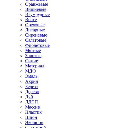
Оранжевые
Вишневые
Изумрудные
Венге
Ореховые
Янтарные
Сиреневые
Салатовые
Фиолетовые
Мятные
Золотые
Синие
Материал
МДФ
Эмаль
Акрил
Береза
Дерево
Дуб
ЛДСП
Массив
Пластик
Шпон
Экошпон
С патиной