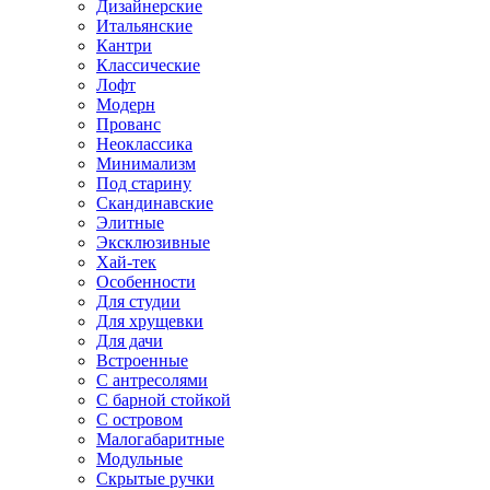
Дизайнерские
Итальянские
Кантри
Классические
Лофт
Модерн
Прованс
Неоклассика
Минимализм
Под старину
Скандинавские
Элитные
Эксклюзивные
Хай-тек
Особенности
Для студии
Для хрущевки
Для дачи
Встроенные
С антресолями
С барной стойкой
С островом
Малогабаритные
Модульные
Скрытые ручки