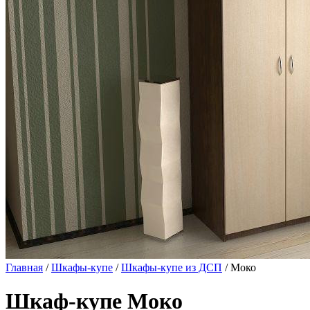
Главная
/
Шкафы-купе
/
Шкафы-купе из ДСП
/ Моко
Шкаф-купе Моко