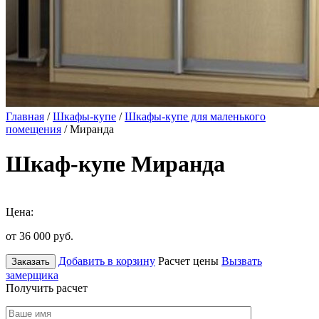
Главная
/
Шкафы-купе
/
Шкафы-купе для маленького
помещения
/ Миранда
Шкаф-купе Миранда
Цена:
от 36 000
руб.
Добавить в корзину
Расчет цены
Вызвать
Заказать
замерщика
Получить расчет