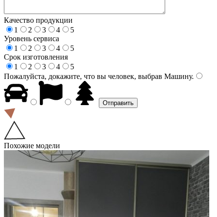
Качество продукции
1
2
3
4
5
Уровень сервиса
1
2
3
4
5
Срок изготовления
1
2
3
4
5
Пожалуйста, докажите, что вы человек, выбрав
Машину
.
Похожие модели