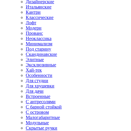
Дизайнерские
Итальянские
Кантри
Классические
Лофт
Модерн
Прованс
Неоклассика
Минимализм
Под старину
Скандинавские
Элитные
Эксклюзивные
Хай-тек
Особенности
Для студии
Для хрущевки
Для дачи
Встроенные
С антресолями
С барной стойкой
С островом
Малогабаритные
Модульные
Скрытые ручки