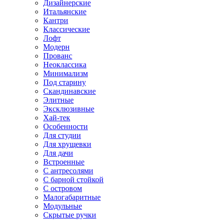
Дизайнерские
Итальянские
Кантри
Классические
Лофт
Модерн
Прованс
Неоклассика
Минимализм
Под старину
Скандинавские
Элитные
Эксклюзивные
Хай-тек
Особенности
Для студии
Для хрущевки
Для дачи
Встроенные
С антресолями
С барной стойкой
С островом
Малогабаритные
Модульные
Скрытые ручки