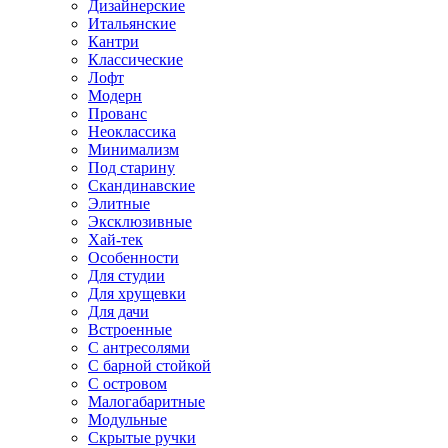
Дизайнерские
Итальянские
Кантри
Классические
Лофт
Модерн
Прованс
Неоклассика
Минимализм
Под старину
Скандинавские
Элитные
Эксклюзивные
Хай-тек
Особенности
Для студии
Для хрущевки
Для дачи
Встроенные
С антресолями
С барной стойкой
С островом
Малогабаритные
Модульные
Скрытые ручки