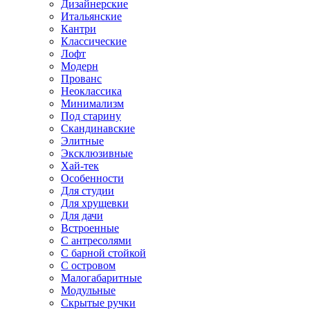
Дизайнерские
Итальянские
Кантри
Классические
Лофт
Модерн
Прованс
Неоклассика
Минимализм
Под старину
Скандинавские
Элитные
Эксклюзивные
Хай-тек
Особенности
Для студии
Для хрущевки
Для дачи
Встроенные
С антресолями
С барной стойкой
С островом
Малогабаритные
Модульные
Скрытые ручки