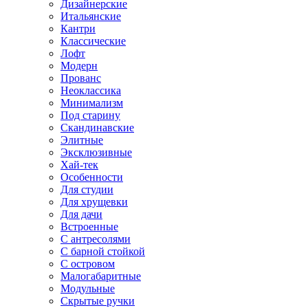
Дизайнерские
Итальянские
Кантри
Классические
Лофт
Модерн
Прованс
Неоклассика
Минимализм
Под старину
Скандинавские
Элитные
Эксклюзивные
Хай-тек
Особенности
Для студии
Для хрущевки
Для дачи
Встроенные
С антресолями
С барной стойкой
С островом
Малогабаритные
Модульные
Скрытые ручки