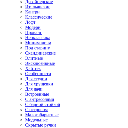
Дизайнерские
Итальянские
Кантри
Классические
Лофт
Модерн
Прованс
Неоклассика
Минимализм
Под старину
Скандинавские
Элитные
Эксклюзивные
Хай-тек
Особенности
Для студии
Для хрущевки
Для дачи
Встроенные
С антресолями
С барной стойкой
С островом
Малогабаритные
Модульные
Скрытые ручки