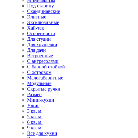
Минимализм
Под старину
Скандинавские
Элитные
Эксклюзивные
Хай-тек
Особенности
Для студии
Для хрущевки
Для дачи
Встроенные
С антресолями
С барной стойкой
С островом
Малогабаритные
Модульные
Скрытые ручки
Размер
Мини-кухни
Узкие
3 кв. м.
5 кв. м.
6 кв. м.
9 кв. м.
Все для кухни