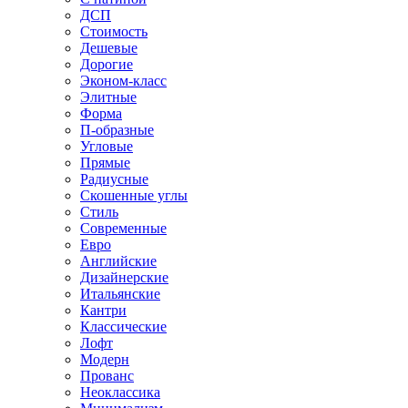
ДСП
Стоимость
Дешевые
Дорогие
Эконом-класс
Элитные
Форма
П-образные
Угловые
Прямые
Радиусные
Скошенные углы
Стиль
Современные
Евро
Английские
Дизайнерские
Итальянские
Кантри
Классические
Лофт
Модерн
Прованс
Неоклассика