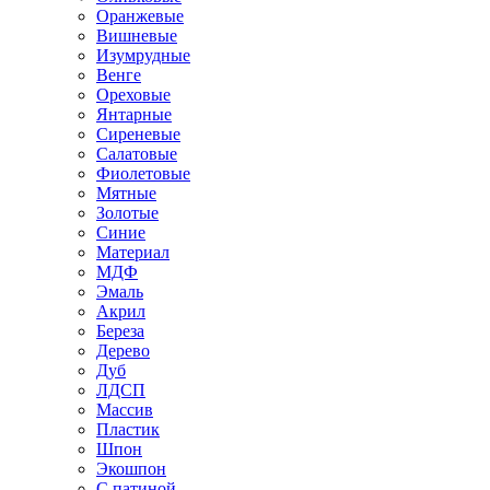
Оранжевые
Вишневые
Изумрудные
Венге
Ореховые
Янтарные
Сиреневые
Салатовые
Фиолетовые
Мятные
Золотые
Синие
Материал
МДФ
Эмаль
Акрил
Береза
Дерево
Дуб
ЛДСП
Массив
Пластик
Шпон
Экошпон
С патиной