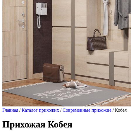
Главная
/
Каталог прихожих
/
Современные прихожие
/ Кобея
Прихожая Кобея