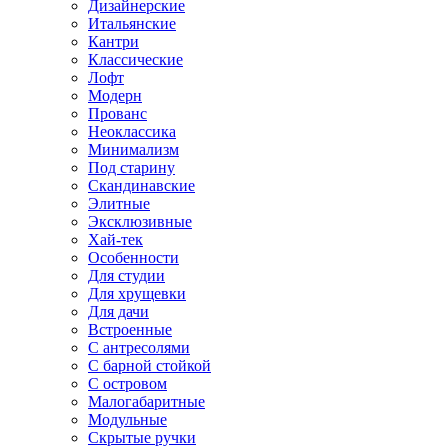
Дизайнерские
Итальянские
Кантри
Классические
Лофт
Модерн
Прованс
Неоклассика
Минимализм
Под старину
Скандинавские
Элитные
Эксклюзивные
Хай-тек
Особенности
Для студии
Для хрущевки
Для дачи
Встроенные
С антресолями
С барной стойкой
С островом
Малогабаритные
Модульные
Скрытые ручки