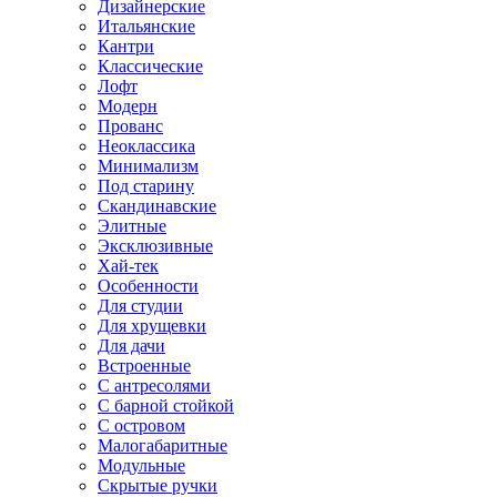
Дизайнерские
Итальянские
Кантри
Классические
Лофт
Модерн
Прованс
Неоклассика
Минимализм
Под старину
Скандинавские
Элитные
Эксклюзивные
Хай-тек
Особенности
Для студии
Для хрущевки
Для дачи
Встроенные
С антресолями
С барной стойкой
С островом
Малогабаритные
Модульные
Скрытые ручки