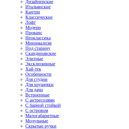
Дизайнерские
Итальянские
Кантри
Классические
Лофт
Модерн
Прованс
Неоклассика
Минимализм
Под старину
Скандинавские
Элитные
Эксклюзивные
Хай-тек
Особенности
Для студии
Для хрущевки
Для дачи
Встроенные
С антресолями
С барной стойкой
С островом
Малогабаритные
Модульные
Скрытые ручки