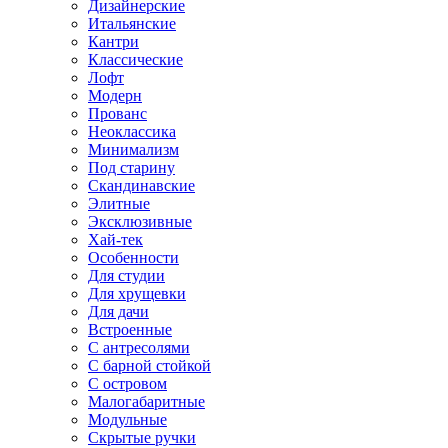
Дизайнерские
Итальянские
Кантри
Классические
Лофт
Модерн
Прованс
Неоклассика
Минимализм
Под старину
Скандинавские
Элитные
Эксклюзивные
Хай-тек
Особенности
Для студии
Для хрущевки
Для дачи
Встроенные
С антресолями
С барной стойкой
С островом
Малогабаритные
Модульные
Скрытые ручки