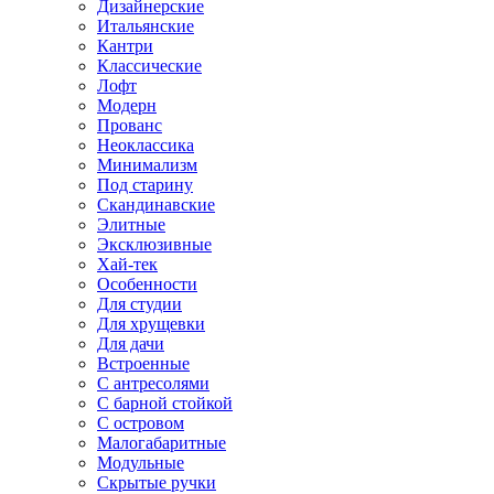
Дизайнерские
Итальянские
Кантри
Классические
Лофт
Модерн
Прованс
Неоклассика
Минимализм
Под старину
Скандинавские
Элитные
Эксклюзивные
Хай-тек
Особенности
Для студии
Для хрущевки
Для дачи
Встроенные
С антресолями
С барной стойкой
С островом
Малогабаритные
Модульные
Скрытые ручки