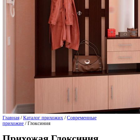
Главная
/
Каталог прихожих
/
Современные
прихожие
/ Глоксиния
Прихожая Глоксиния