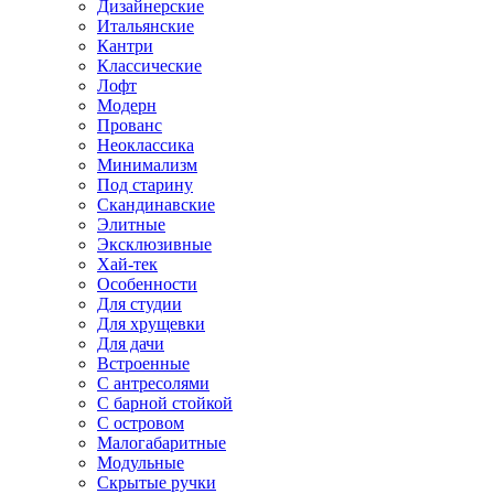
Дизайнерские
Итальянские
Кантри
Классические
Лофт
Модерн
Прованс
Неоклассика
Минимализм
Под старину
Скандинавские
Элитные
Эксклюзивные
Хай-тек
Особенности
Для студии
Для хрущевки
Для дачи
Встроенные
С антресолями
С барной стойкой
С островом
Малогабаритные
Модульные
Скрытые ручки