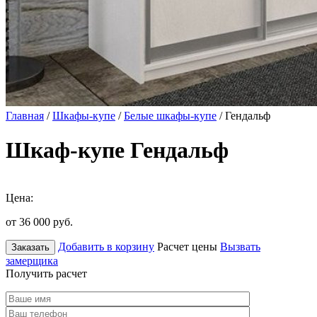
Главная
/
Шкафы-купе
/
Белые шкафы-купе
/ Гендальф
Шкаф-купе Гендальф
Цена:
от 36 000
руб.
Добавить в корзину
Расчет цены
Вызвать
Заказать
замерщика
Получить расчет