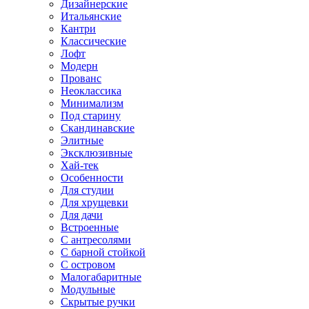
Дизайнерские
Итальянские
Кантри
Классические
Лофт
Модерн
Прованс
Неоклассика
Минимализм
Под старину
Скандинавские
Элитные
Эксклюзивные
Хай-тек
Особенности
Для студии
Для хрущевки
Для дачи
Встроенные
С антресолями
С барной стойкой
С островом
Малогабаритные
Модульные
Скрытые ручки