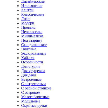
Дизайнерские
Итальянские
Кантри
Классические
Лофт
Модерн
Прованс
Неоклассика
Минимализм
Под старину
Скандинавские
Элитные
Эксклюзивные
Хай-тек
Особенности
Для студии
Для хрущевки
Для дачи
Встроенные
С антресолями
С барной стойкой
С островом
Малогабаритные
Модульные
Скрытые ручки