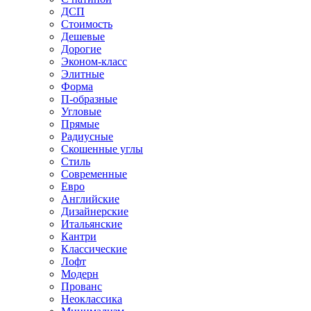
ДСП
Стоимость
Дешевые
Дорогие
Эконом-класс
Элитные
Форма
П-образные
Угловые
Прямые
Радиусные
Скошенные углы
Стиль
Современные
Евро
Английские
Дизайнерские
Итальянские
Кантри
Классические
Лофт
Модерн
Прованс
Неоклассика