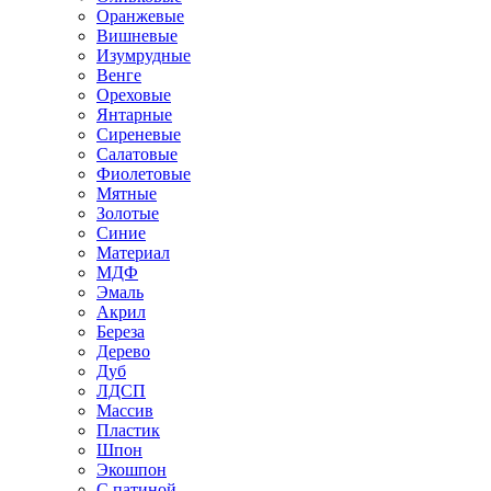
Оранжевые
Вишневые
Изумрудные
Венге
Ореховые
Янтарные
Сиреневые
Салатовые
Фиолетовые
Мятные
Золотые
Синие
Материал
МДФ
Эмаль
Акрил
Береза
Дерево
Дуб
ЛДСП
Массив
Пластик
Шпон
Экошпон
С патиной