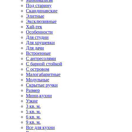
Минимализм
Под старину
Скандинавские
Элитные
Эксклюзивные
Хай-тек
Особенности
Для студии
Для хрущевки
Для дачи
Встроенные
С антресолями
С барной стойкой
С островом
Малогабаритные
Модульные
Скрытые ручки
Размер
Мини-кухни
Узкие
3 кв. м.
5 кв. м.
6 кв. м.
9 кв. м.
Все для кухни